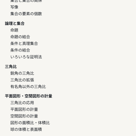
集合と集合の関係
写像
集合の要素の個数
論理と集合
命題
命題の結合
条件と真理集合
条件の結合
いろいろな証明法
三角比
鋭角の三角比
三角比の拡張
有名角以外の三角比
平面図形・空間図形の計量
三角比の応用
平面図形の計量
空間図形の計量
図形の面積比・体積比
球の体積と表面積