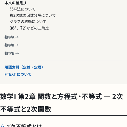
本文の補足_I
開平法について
複2次式の因数分解について
グラフの移動について
、
などの三角比
数学A →
数学II →
数学B →
用語索引（定義・定理）
FTEXT について
数学I 第2章 関数と方程式・不等式 — 2次
不等式と2次関数
2次不等式とは