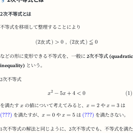
2次不等式とは
不等式を移項して整理することにより
次
式
次
式
などの形に変形できる不等式を、一般に
2次不等式 (quadratic
inequality)
という。
2次不等式
を満たす
の値について考えてみると、
や
は
を満たすが、
や
は
を満たさない。
1次不等式の解法と同じように、2次不等式でも、不等式を満た