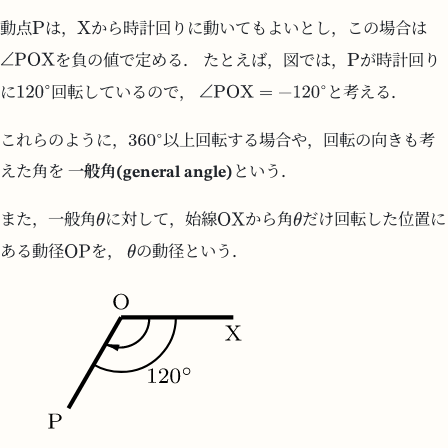
動点
は，
から時計回りに動いてもよいとし，この場合は
を負の値で定める． たとえば，図では，
が時計回り
に
回転しているので，
と考える．
これらのように，
以上回転する場合や，回転の向きも考
えた角を
一般角(general angle)
という．
また，一般角
に対して，始線
から角
だけ回転した位置に
ある動径
を，
の動径という．