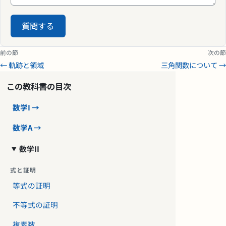
質問する
前の節
次の節
← 軌跡と領域
三角関数について →
この教科書の目次
数学I →
数学A →
数学II
式と証明
等式の証明
不等式の証明
複素数