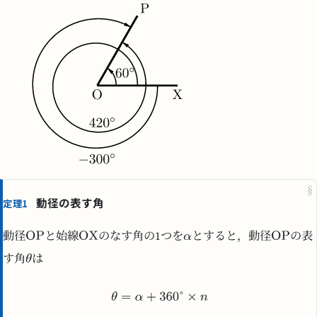
§
動径の表す角
定理1
動径
と始線
のなす角の1つを
とすると，動径
の表
す角
は