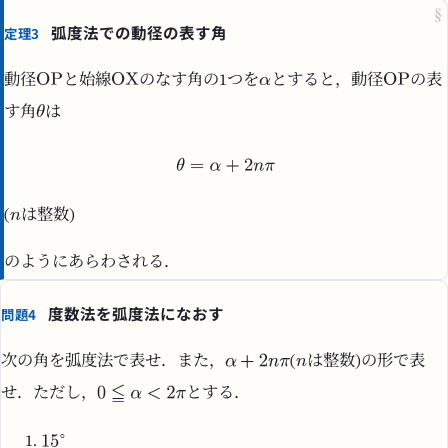
§
弧度法での動径の表す角
定理3
動径
と始線
のなす角の1つを
とすると，動径
の表
す角
は
(
は整数)
のようにあらわされる．
度数法を弧度法になおす
問題4
次の角を弧度法で表せ．また，
(
は整数)の形で表
せ．ただし，
とする．