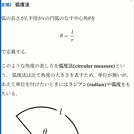
弧度法
定理2
弧の長さが
,半径が
の円弧のなす中心角
を
で定義する．
このような角度の表し方を
弧度法(circular measure)
とい
う． 弧度法は比で角度の大きさを表すため，単位が無いが，
あえて単位を付けたいときには
ラジアン(radian)
や
弧度
をも
ちいる．