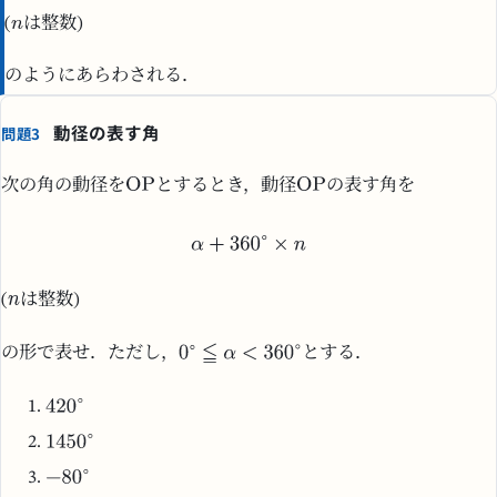
(
は整数)
のようにあらわされる．
動径の表す角
問題3
次の角の動径を
とするとき，動径
の表す角を
(
は整数)
の形で表せ．ただし，
とする．