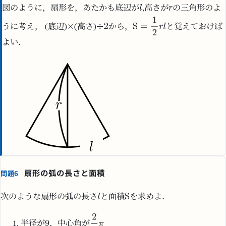
図のように，扇形を，あたかも底辺が
,高さが
の三角形のよ
うに考え， (底辺)
(高さ)
から，
と覚えておけば
よい．
扇形の弧の長さと面積
問題6
次のような扇形の弧の長さ
と面積
を求めよ．
半径が
，中心角が