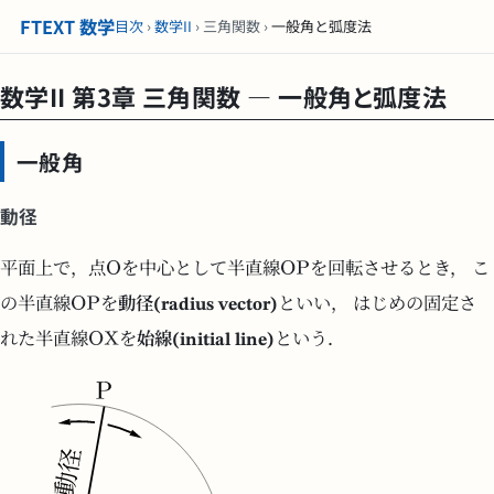
FTEXT 数学
目次
›
数学II
› 三角関数 ›
一般角と弧度法
数学II 第3章 三角関数 — 一般角と弧度法
一般角
動径
平面上で，点
を中心として半直線
を回転させるとき， こ
の半直線
を
動径(radius vector)
といい， はじめの固定さ
れた半直線
を
始線(initial line)
という．