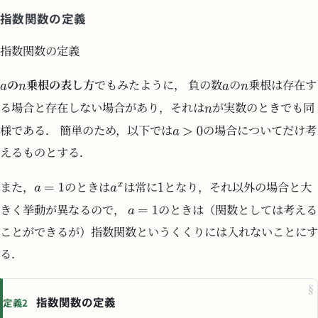
指数関数の定義
指数関数の定義
の
乗根の表し方
でもみたように， 負の数
の
乗根は存在す
る場合と存在しない場合があり，それは
が実数のときでも同
様である． 簡単のため，以下では
の場合についてだけ考
えるものとする．
また，
のときは
は常に
となり，それ以外の場合と大
きく挙動が異なるので，
のときは（関数としては考える
ことができるが）指数関数というくくりには入れないことにす
る．
§
指数関数の定義
定義2