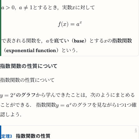
とするとき，実数
に対して
で表される関数を，
を
底てい（base）
とする
の
指数関数
（exponential function）
という．
指数関数の性質について
指数関数の性質について
のグラフ
から学んできたことは，次のようにまとめる
ことができる． 指数関数
のグラフを見ながら1つ1つ確
認しよう．
§
指数関数の性質
定理3