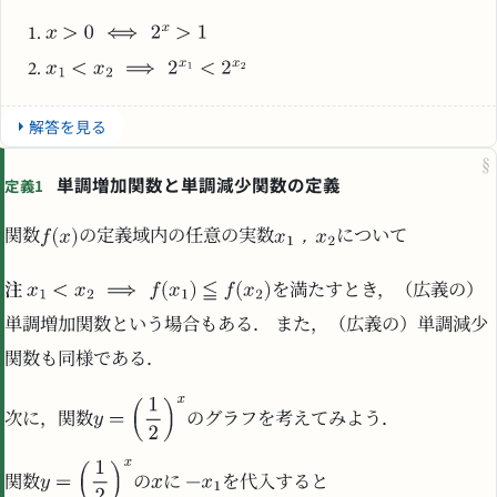
解答を見る
§
単調増加関数と単調減少関数の定義
定義1
，
関数
の定義域内の任意の実数
について
注
を満たすとき，（広義の）
単調増加関数という場合もある． また，（広義の）単調減少
関数も同様である．
次に，関数
のグラフを考えてみよう．
関数
の
に
を代入すると