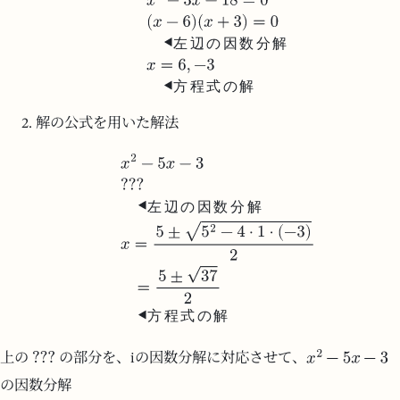
左
辺
の
因
数
分
解
方
程
式
の
解
解の公式を用いた解法
左
辺
の
因
数
分
解
方
程
式
の
解
上の
の部分を、iの因数分解に対応させて、
の因数分解