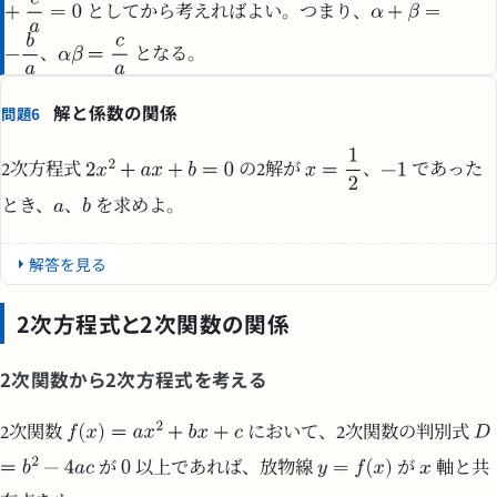
としてから考えればよい。つまり、
、
となる。
解と係数の関係
問題6
2次方程式
の2解が
、
であった
とき、
、
を求めよ。
解答を見る
2次方程式と2次関数の関係
2次関数から2次方程式を考える
2次関数
において、2次関数の判別式
が
以上であれば、放物線
が
軸と共