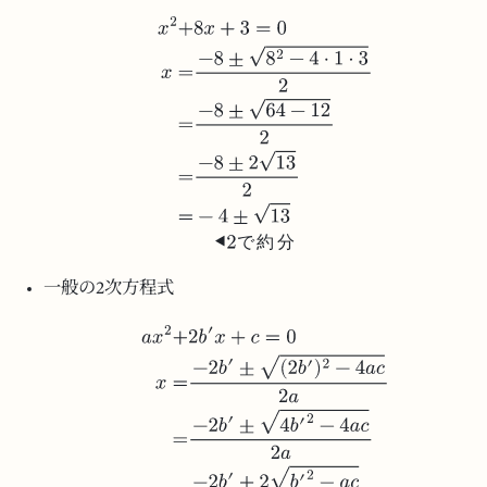
で
約
分
一般の2次方程式