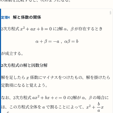
の係数を比較すると、次のようになる。
§
解と係数の関係
定理4
2次方程式
に2解
、
が存在するとき
が成立する。
2次方程式の解と因数分解
解を足したら
係数にマイナスをつけたもの、解を掛けたら
定数項になると覚えよう。
なお、2次方程式
の2解が
、
の場合に
は、この方程式全体を
で割ることによって、