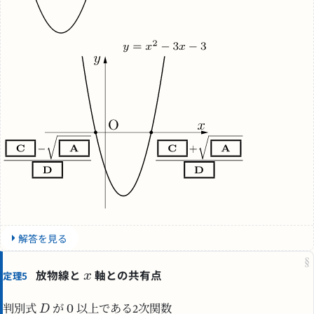
解答を見る
§
放物線と
軸との共有点
定理5
判別式
が
以上である2次関数