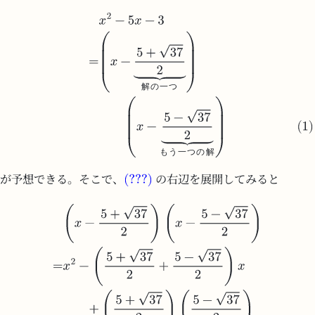
解
の
一
つ
も
う
一
つ
の
解
が予想できる。そこで、
の右辺を展開してみると