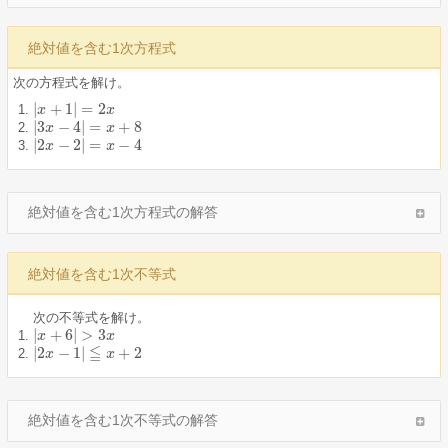
絶対値を含む1次方程式
次の方程式を解け。
|
+
1
|
=
2
|
x
x
+
1
|
=
2
x
x
|
3
−
4
|
=
+
8
|
3
x
x
−
4
|
=
x
+
8
x
|
2
−
2
|
=
−
4
|
2
x
x
−
2
|
=
x
−
4
x
絶対値を含む1次方程式の解答
絶対値を含む1次不等式
次の不等式を解け。
|
+
6
|
>
3
|
x
x
+
6
|
>
3
x
x
≦
|
2
−
1
|
+
2
|
2
x
x
−
1
|
≦
x
+
2
x
絶対値を含む1次不等式の解答