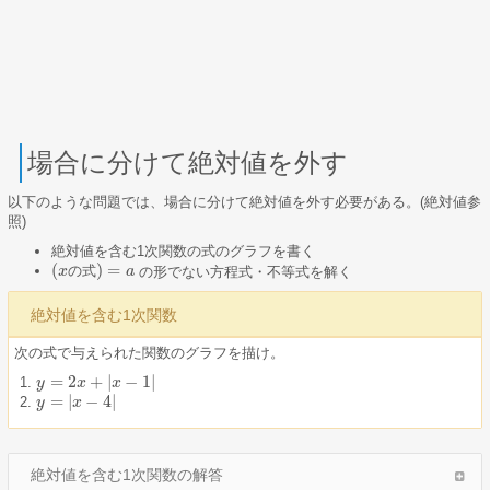
場合に分けて絶対値を外す
以下のような問題では、場合に分けて絶対値を外す必要がある。(絶対値参
照)
絶対値を含む1次関数の式のグラフを書く
(
)
=
の
式
の形でない方程式・不等式を解く
x
a
(
x
の
式
)
=
a
絶対値を含む1次関数
次の式で与えられた関数のグラフを描け。
=
2
+
|
−
1
|
y
y
=
2
x
+
x
|
x
−
1
|
x
=
|
−
4
|
y
y
=
|
x
−
x
4
|
絶対値を含む1次関数の解答