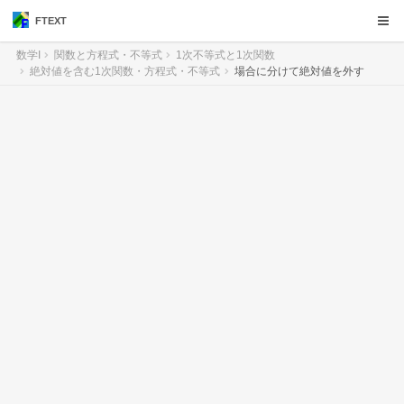
FTEXT
数学I
関数と方程式・不等式
1次不等式と1次関数
絶対値を含む1次関数・方程式・不等式
場合に分けて絶対値を外す