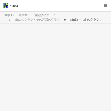
FTEXT
数学II
三角関数
三角関数のグラフ
=
sin
=
sin
(
−
)
のグラフとその周辺のグラフ
のグラフ
y
y
=
sin
x
x
y
y
=
sin
(
x
−
α
x
)
α