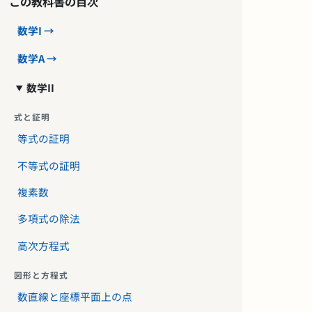
この教科書の目次
数学I →
数学A →
数学II
式と証明
等式の証明
不等式の証明
複素数
多項式の除法
高次方程式
図形と方程式
数直線と座標平面上の点