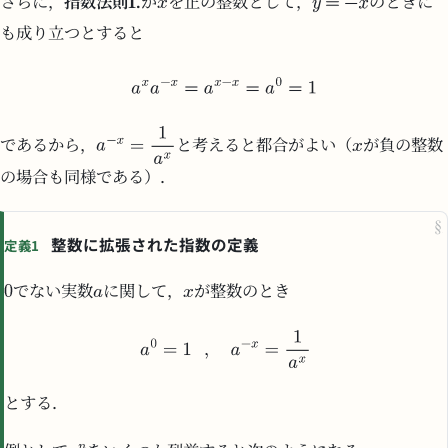
さらに，
指数法則1.
が
を正の整数として，
のときに
も成り立つとすると
であるから，
と考えると都合がよい（
が負の整数
の場合も同様である）．
§
整数に拡張された指数の定義
定義1
でない実数
に関して，
が整数のとき
とする．