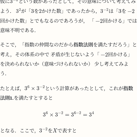
仮に
という数があったとして，その意味について考えてみ
よう．
が「
を
かけた数」であったから，
は「
を
回かけた数」とでもなるのであろうが， 「
回かける」では
意味不明である．
そこで，「指数の仲間なのだから
指数法則
を満たすだろう」と
考え，その体系の中で 矛盾が生じないよう「
回かける」
を決められないか（意味づけられないか） 少し考えてみよ
う．
たとえば，
という計算があったとして，これが
指数
法則1.
を満たすとすると
となる．ここで，
を
で表すと