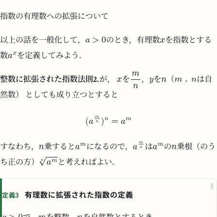
指数の有理数への拡張について
以上の話を一般化して，
のとき，有理数
を指数とする
数
を定義してみよう．
，
整数に拡張された指数法則2.
が，
を
，
を
（
は自
然数） としても成り立つとすると
すなわち，
乗すると
になるので，
は
の
乗根（のう
ち正の方）
と考えればよい．
§
有理数に拡張された指数の定義
定義3