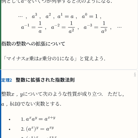
例として
をいくつか列挙すると次のようになる．
指数の整数への拡張について
「マイナス
乗は
乗分の
になる」と覚えよう．
§
整数に拡張された指数法則
定理2
，
整数
について次のような性質が成り立つ． ただし，
，
は
でない実数とする．