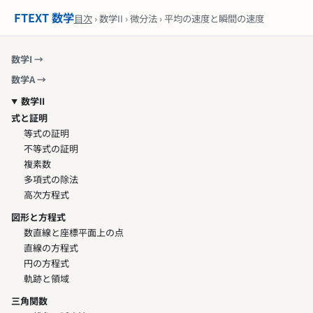
FTEXT 数学
目次
› 数学II › 微分法 › 平均の速度と瞬間の速度
数学I →
数学A →
数学II
式と証明
等式の証明
不等式の証明
複素数
多項式の除法
高次方程式
図形と方程式
数直線と座標平面上の点
直線の方程式
円の方程式
軌跡と領域
三角関数