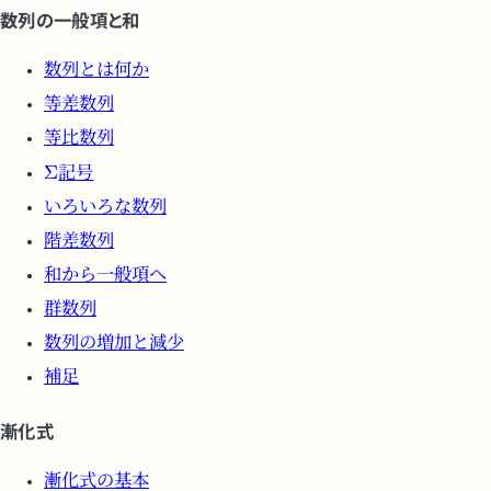
数列の一般項と和
数列とは何か
等差数列
等比数列
記号
いろいろな数列
階差数列
和から一般項へ
群数列
数列の増加と減少
補足
漸化式
漸化式の基本