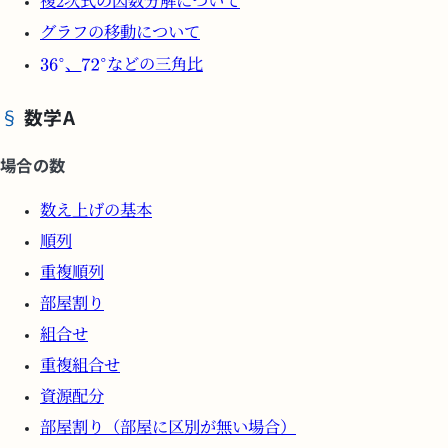
複2次式の因数分解について
グラフの移動について
、
などの三角比
数学A
場合の数
数え上げの基本
順列
重複順列
部屋割り
組合せ
重複組合せ
資源配分
部屋割り（部屋に区別が無い場合）