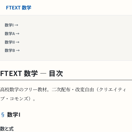
FTEXT 数学
数学I →
数学A →
数学II →
数学B →
FTEXT 数学 — 目次
高校数学のフリー教材。二次配布・改変自由（クリエイティ
ブ・コモンズ）。
数学I
数と式