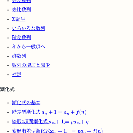
等差数列
等比数列
記号
いろいろな数列
階差数列
和から一般項へ
群数列
数列の増加と減少
補足
漸化式
漸化式の基本
階差型漸化式:
線形2項間漸化式:
変形階差型漸化式: