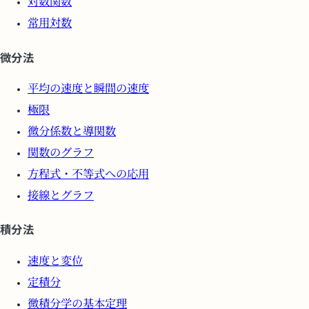
対数関数
常用対数
微分法
平均の速度と瞬間の速度
極限
微分係数と導関数
関数のグラフ
方程式・不等式への応用
接線とグラフ
積分法
速度と変位
定積分
微積分学の基本定理